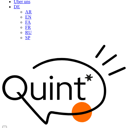
Über uns
DE
AR
EN
FA
FR
RU
SP